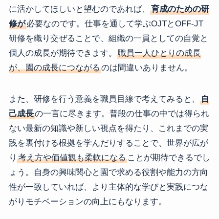
に活かしてほしいと望むのであれば、
育成のための研
修が
必要なのです。仕事を通して学ぶOJTとOFF-JT
研修を織り交ぜることで、組織の一員としての自覚と
個人の成長が期待できます。
職員一人ひとりの成長
が、園の成長につながる
のは間違いありません。
また、研修を行う意義を職員目線で考えてみると、
自
己成長
の一言に尽きます。普段の仕事の中では得られ
ない最新の知識や新しい視点を得たり、これまでの実
践を裏付ける根拠を学んだりすることで、世界が広が
り
考え方や価値観も柔軟になる
ことが期待できるでし
ょう。自身の興味関心と園で求める役割や能力の方向
性が一致していれば、より主体的な学びと実践につな
がりモチベーションの向上にもなります。