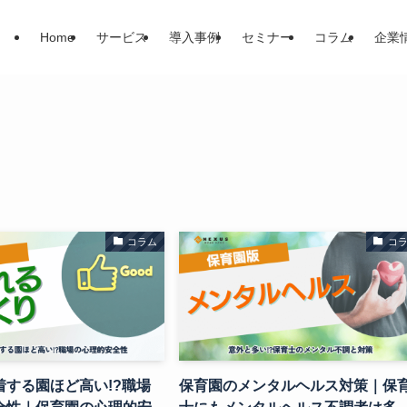
Home
サービス
導入事例
セミナー
コラム
企業
コラム
コ
着する園ほど高い!?職場
保育園のメンタルヘルス対策｜保