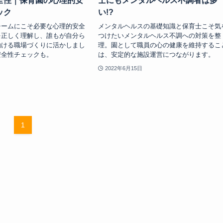
全性｜保育園の心理的安
士にもメンタルヘルス不調者は多
ック
い!?
チームにこそ必要な心理的安全
メンタルヘルスの基礎知識と保育士こそ気
を正しく理解し、誰もが自分ら
つけたいメンタルヘルス不調への対策を整
働ける職場づくりに活かしまし
理。園として職員の心の健康を維持するこ
安全性チェックも。
は、安定的な施設運営につながります。
2022年6月15日
1