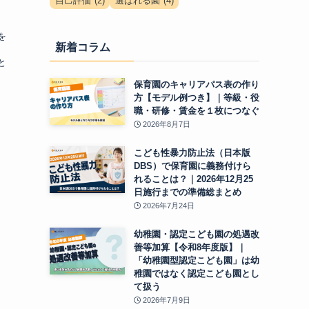
自己評価
(2)
選ばれる園
(4)
を
新着コラム
と
保育園のキャリアパス表の作り
方【モデル例つき】｜等級・役
職・研修・賃金を１枚につなぐ
2026年8月7日
こども性暴力防止法（日本版
DBS）で保育園に義務付けら
れることは？｜2026年12月25
日施行までの準備総まとめ
2026年7月24日
幼稚園・認定こども園の処遇改
善等加算【令和8年度版】｜
「幼稚園型認定こども園」は幼
稚園ではなく認定こども園とし
て扱う
2026年7月9日