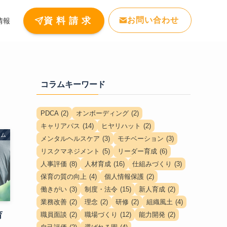
お問い合わせ
資 料 請 求
情報
コラムキーワード
PDCA
(2)
オンボーディング
(2)
キャリアパス
(14)
ヒヤリハット
(2)
ラム
メンタルヘルスケア
(3)
モチベーション
(3)
リスクマネジメント
(5)
リーダー育成
(6)
人事評価
(8)
人材育成
(16)
仕組みづくり
(3)
保育の質の向上
(4)
個人情報保護
(2)
働きがい
(3)
制度・法令
(15)
新人育成
(2)
業務改善
(2)
理念
(2)
研修
(2)
組織風土
(4)
育
職員面談
(2)
職場づくり
(12)
能力開発
(2)