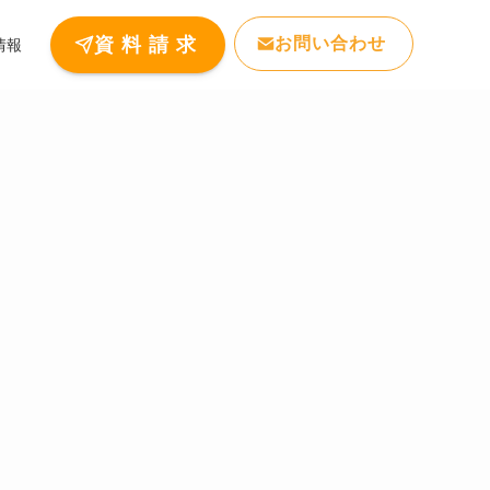
お問い合わせ
資 料 請 求
情報