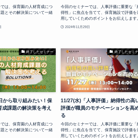
ーでは、保育園の人材育成につ
今回のセミナーでは、人事評価に重要な「
課題とその解決策について一緒
得性」に焦点を当てて、保育施設で評価を
用していくためのポイントをお伝えします
日
2024年11月29日
終了したセミナー
終了したセミ
木)明日から取り組みたい！保
11/27(水)「人事評価」納得性の高
育成課題の解決策を考え
評価が職員のモチベーションを高
る
ーでは、保育園の人材育成につ
今回のセミナーでは、人事評価に重要な「
課題とその解決策について一緒
得性」に焦点を当てて、保育施設で評価を
用していくためのポイントをお伝えします