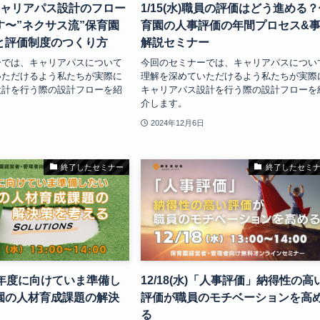
〜キャリアパス設計のフロー
1/15(水)職員の評価はどう進める
す〜”ネクサス流”保育園
育園の人事評価の年間プロセス&
と評価制度のつくり方
解説セミナー
ーでは、キャリアパスについて
今回のセミナーでは、キャリアパスについ
いただけるよう私たちが実際に
理解を深めていただけるよう私たちが実際
設計を行う際の設計フローを紹
キャリアパス設計を行う際の設計フローを
介します。
2024年12月6日
終了したセミナー
終了したセミ
水)来年度に向けていま準備し
12/18(水)「人事評価」納得性の高
園の人材育成課題の解決
評価が職員のモチベーションを高
る