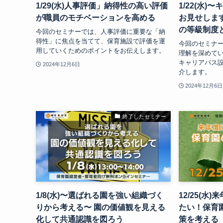
1/29(水)人事評価」納得性の高い評価
1/22(水)
が職員のモチベーションを高める
お見せしま
の等級制度
今回のセミナーでは、人事評価に重要な「納
得性」に焦点を当てて、保育施設で評価を運
今回のセミナ
用していくためのポイントをお伝えします。
理解を深めて
キャリアパス
2024年12月6日
介します。
2024年12月6日
終了したセミナー
1/8(水)〜選ばれる園を強い組織づく
12/25(
りから考える〜 園の価値観を見える
たい！保育
化して共通認識を図ろう
策を考える