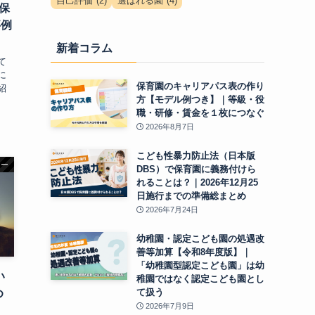
自己評価
(2)
選ばれる園
(4)
？保
事例
新着コラム
て
に
保育園のキャリアパス表の作り
紹
方【モデル例つき】｜等級・役
職・研修・賃金を１枚につなぐ
2026年8月7日
こども性暴力防止法（日本版
ナー
DBS）で保育園に義務付けら
れることは？｜2026年12月25
日施行までの準備総まとめ
2026年7月24日
幼稚園・認定こども園の処遇改
善等加算【令和8年度版】｜
「幼稚園型認定こども園」は幼
い
稚園ではなく認定こども園とし
て扱う
め
2026年7月9日