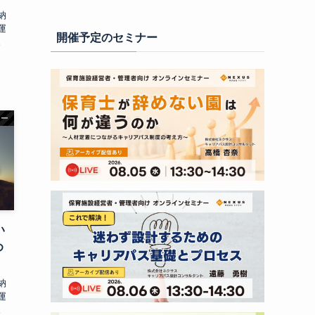
納
運
開催予定のセミナー
。
ナー
い
め
納
運
。