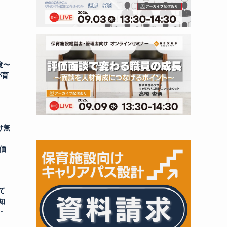
度〜
が育
け無
価
て
知
・