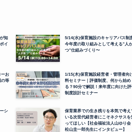
が知
5/14(水)保育施設のキャリアパス制
ポイ
今年度の取り組みとして考える”人
つ”仕組みづくり〜
ローお
1/15(木)保育施設経営者・管理者向
園の等
料セミナー｜評価制度、何から始め
る？90分で解説！来年度に向けた評
制度設計セミナー
ーシ
保育業界での生き残りを本気で考え
いる次世代経営者にこそネクサスを
ってほしい【社会福祉法人山ゆり会
松山圭一郎先生にインタビュー】