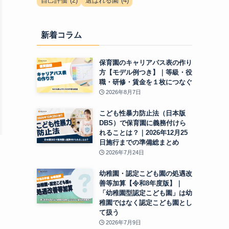
自己評価
(2)
選ばれる園
(4)
新着コラム
保育園のキャリアパス表の作り
方【モデル例つき】｜等級・役
職・研修・賃金を１枚につなぐ
2026年8月7日
こども性暴力防止法（日本版
DBS）で保育園に義務付けら
れることは？｜2026年12月25
日施行までの準備総まとめ
2026年7月24日
幼稚園・認定こども園の処遇改
善等加算【令和8年度版】｜
「幼稚園型認定こども園」は幼
稚園ではなく認定こども園とし
て扱う
2026年7月9日