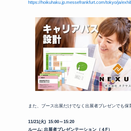
https://hoikuhaku.jp.messefrankfurt.com/tokyo/ja/exhib
また、ブース出展だけでなく出展者プレゼンでも保育
11/21(火)  15:00～15:20　

ルーム: 出展者プレゼンテーション（４F）