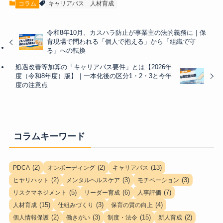
コラム
キャリアパス
人材育成
令和8年10月、カスハラ防止が事業主の法的義務に｜保
育現場で問われる「個人で抱える」から「組織で守
る」への転換
処遇改善等加算の「キャリアパス要件」とは【2026年
度（令和8年度）版】｜一本化後の区分1・2・3と今年
度の注意点
コラムキーワード
(2)
(2)
(13)
PDCA
オンボーディング
キャリアパス
(2)
(3)
(3)
ヒヤリハット
メンタルヘルスケア
モチベーション
(5)
(6)
(7)
リスクマネジメント
リーダー育成
人事評価
(15)
(3)
(4)
人材育成
仕組みづくり
保育の質の向上
(2)
(3)
(15)
(2)
個人情報保護
働きがい
制度・法令
新人育成