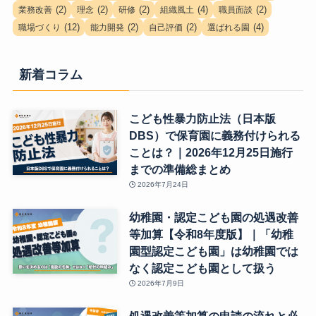
(2)
(2)
(2)
(4)
(2)
業務改善
理念
研修
組織風土
職員面談
(12)
(2)
(2)
(4)
職場づくり
能力開発
自己評価
選ばれる園
新着コラム
こども性暴力防止法（日本版
DBS）で保育園に義務付けられる
ことは？｜2026年12月25日施行
までの準備総まとめ
2026年7月24日
幼稚園・認定こども園の処遇改善
等加算【令和8年度版】｜「幼稚
園型認定こども園」は幼稚園では
なく認定こども園として扱う
2026年7月9日