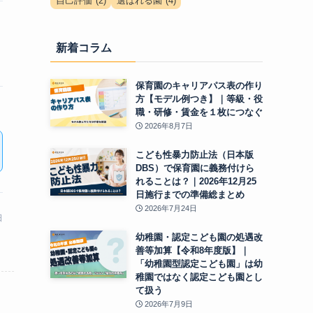
自己評価
(2)
選ばれる園
(4)
新着コラム
保育園のキャリアパス表の作り
方【モデル例つき】｜等級・役
職・研修・賃金を１枚につなぐ
2026年8月7日
こども性暴力防止法（日本版
DBS）で保育園に義務付けら
れることは？｜2026年12月25
日施行までの準備総まとめ
2026年7月24日
日
幼稚園・認定こども園の処遇改
善等加算【令和8年度版】｜
「幼稚園型認定こども園」は幼
稚園ではなく認定こども園とし
て扱う
2026年7月9日