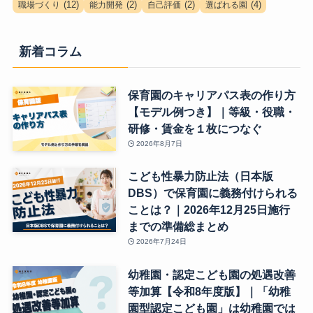
(12)
(2)
(2)
(4)
職場づくり
能力開発
自己評価
選ばれる園
新着コラム
保育園のキャリアパス表の作り方
【モデル例つき】｜等級・役職・
研修・賃金を１枚につなぐ
2026年8月7日
こども性暴力防止法（日本版
DBS）で保育園に義務付けられる
ことは？｜2026年12月25日施行
までの準備総まとめ
2026年7月24日
幼稚園・認定こども園の処遇改善
等加算【令和8年度版】｜「幼稚
園型認定こども園」は幼稚園では