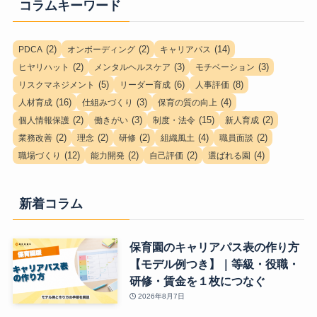
コラムキーワード
(2)
(2)
(14)
PDCA
オンボーディング
キャリアパス
(2)
(3)
(3)
ヒヤリハット
メンタルヘルスケア
モチベーション
(5)
(6)
(8)
リスクマネジメント
リーダー育成
人事評価
(16)
(3)
(4)
人材育成
仕組みづくり
保育の質の向上
(2)
(3)
(15)
(2)
個人情報保護
働きがい
制度・法令
新人育成
(2)
(2)
(2)
(4)
(2)
業務改善
理念
研修
組織風土
職員面談
(12)
(2)
(2)
(4)
職場づくり
能力開発
自己評価
選ばれる園
新着コラム
保育園のキャリアパス表の作り方
【モデル例つき】｜等級・役職・
研修・賃金を１枚につなぐ
2026年8月7日