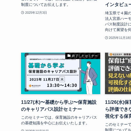
インタビュ
制度についてお伝えします。
埼玉県で４園
2025年12月3日
法人宮原ハー
パス制度設計
向けて展望を
2025年11月18
終了したセミナー
11/27(木)〜基礎から学ぶ〜保育施設
11/26(水
のキャリアパス設計セミナー
ら評価でき
視化する保
このセミナーでは、保育施設のキャリアパス
の基礎知識を中心にお伝えいたします。
このセミナー
制度について