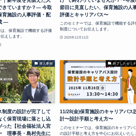
ー｜新年度を見据えた人
け”で終わっていませんか？〜年度
できていますか？― 今取
節目に見直したい、保育施設の人
保育施設の人事評価・配
評価とキャリアパス〜
 ―
このセミナーでは、保育施設で機能する評
制度についてお伝えします。
では、保育施設で機能する評価
お伝えします。
2025年12月11日
日
導入事例
終了したセミ
ス制度の設計が完了して
11/28(金)保育施設のキャリアパス
なく保育現場に落とし込
計〜設計手順と考え方〜
がった【社会福祉法人宮
このセミナーでは、保育施設のキャリアパ
ー 理事長・島村先生に
の設計手順と考え方を中心にお伝えいたし