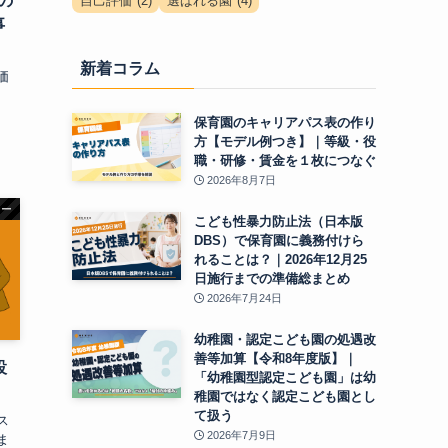
の
自己評価
(2)
選ばれる園
(4)
事
新着コラム
価
保育園のキャリアパス表の作り
方【モデル例つき】｜等級・役
職・研修・賃金を１枚につなぐ
2026年8月7日
ナー
こども性暴力防止法（日本版
DBS）で保育園に義務付けら
れることは？｜2026年12月25
日施行までの準備総まとめ
2026年7月24日
幼稚園・認定こども園の処遇改
善等加算【令和8年度版】｜
設
「幼稚園型認定こども園」は幼
稚園ではなく認定こども園とし
て扱う
ス
2026年7月9日
ま