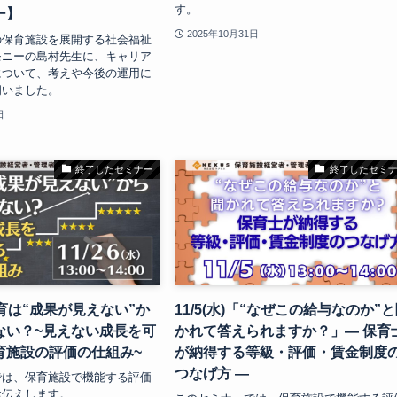
す。
ー】
2025年10月31日
の保育施設を展開する社会福祉
モニーの島村先生に、キャリア
について、考えや今後の運用に
伺いました。
日
終了したセミナー
終了したセミ
)保育は“成果が見えない”か
11/5(水)「“なぜこの給与なのか”
ない？~見えない成長を可
かれて答えられますか？」― 保育
育施設の評価の仕組み~
が納得する等級・評価・賃金制度
つなげ方 ―
では、保育施設で機能する評価
お伝えします。