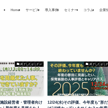
Home
サービス
導入事例
セミナー
コラム
企業
終了したセミナー
終了したセミ
)保育施設経営者・管理者向け
12/24(水)その評価、今年度も“形だ