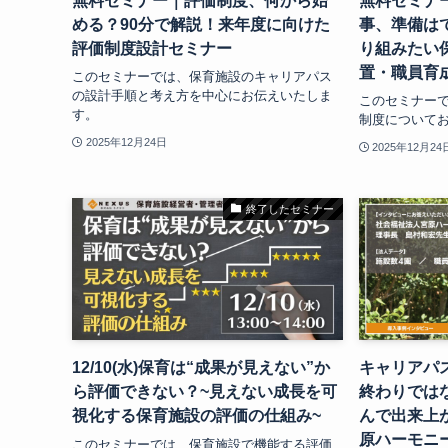
無料セミナー｜評価制度、何から始
無料セミナ
める？90分で解説！来年度に向けた
事、準備は
評価制度設計セミナー
り組みたい
置・職員育成
このセミナーでは、保育施設のキャリアパス
の設計手順と考え方を中心にお伝えいたしま
このセミナー
す。
制度について
2025年12月24日
2025年12月24
終了したセミナー
12/10(水)保育は“成果が見えない”か
キャリアパ
ら評価できない？~見えない成長を可
終わりでは
視化する保育施設の評価の仕組み~
んで出来上
原ハーモニ
このセミナーでは、保育施設で機能する評価