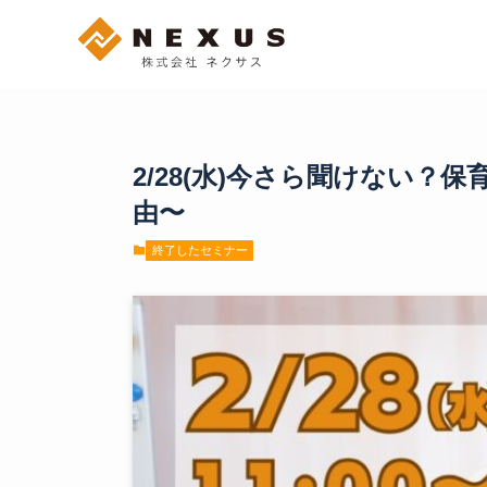
2/28(水)今さら聞けない
由〜
終了したセミナー