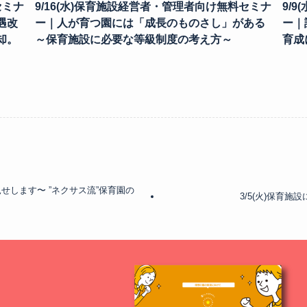
セミナ
9/16(水)保育施設経営者・管理者向け無料セミナ
9/
遇改
ー｜人が育つ園には「成長のものさし」がある
ー｜
却。
～保育施設に必要な等級制度の考え方～
育成
見せします〜 ”ネクサス流”保育園の
3/5(火)保育