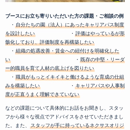
ブースにお立ち寄りいただいた方の課題・ご相談の例
・
自分たちの園（法人）にあったキャリアパス制度
を設計したい
・
評価はやっているが形
骸化しており、評価制度を再構築したい
・
組織の処遇改善・賃金への紐付けを明確化した
い
・
既存の中堅・リーダ
ー的職員を育て人材の底上げを図りたい
・
職員がもっとイキイキと働けるような育成の仕組
みを構築したい
・
キャリアパスや人事制
度が正直うまく理解できていない
などの課題について具体的にお話をお聞きし、スタッ
フから様々な視点でアドバイスをさせていただきまし
た。また、
スタッフが手に持っているネクサスオリジ