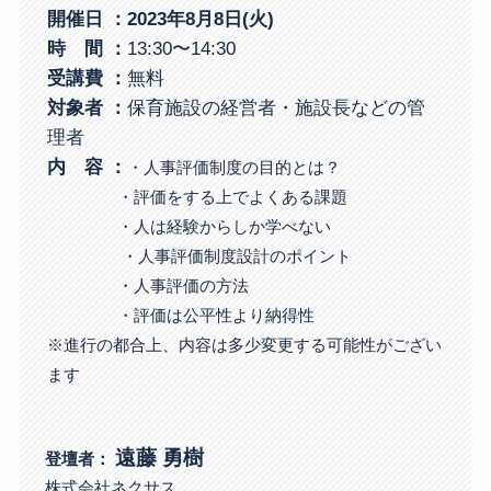
開催日 ：2023年8月8日(火)
時 間 ：
13:30〜14:30
受講費
：
無料
対象者
：
保育施設の経営者・施設長などの管
理者
内 容 ：
・人事評価制度の目的とは？
・評価をする上でよくある課題
・人は経験からしか学べない
・人事評価制度設計のポイント
・人事評価の方法
・評価は公平性より納得性
※進行の都合上、内容は多少変更する可能性がござい
ます
遠藤 勇樹
登壇者：
株式会社ネクサス