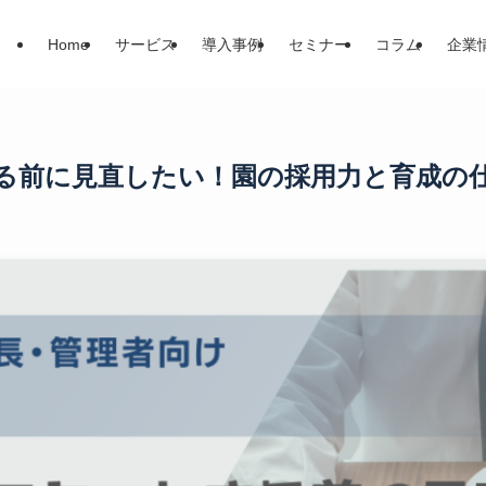
Home
サービス
導入事例
セミナー
コラム
企業
トする前に見直したい！園の採用力と育成の