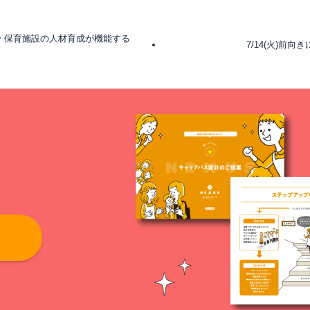
？〜 保育施設の人材育成が機能する
7/14(火)前