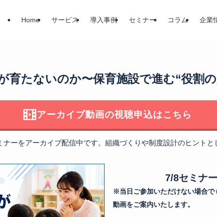
Home
サービス
導入事例
セミナー
コラム
企業
ダーが育たないのか〜保育施設で進む“役割
アーカイブ動画の視聴申込はこちら
ミナーをアーカイブ配信中です。組織づくりや制度設計のヒントと
7/8セミ
※当日ご参加いただけない場合で
動画をご案内いたします。