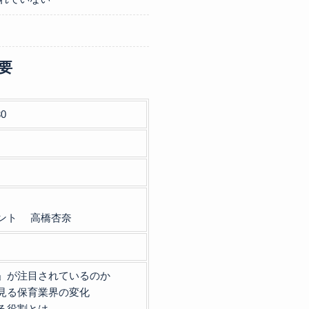
要
30
ント 高橋杏奈
」が注目されているのか
見る保育業界の変化
る役割とは