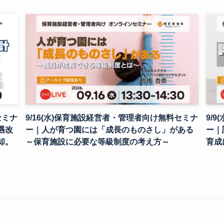
セミナ
9/16(水)保育施設経営者・管理者向け無料セミナ
9/
遇改
ー｜人が育つ園には「成長のものさし」がある
ー｜
却。
～保育施設に必要な等級制度の考え方～
育成