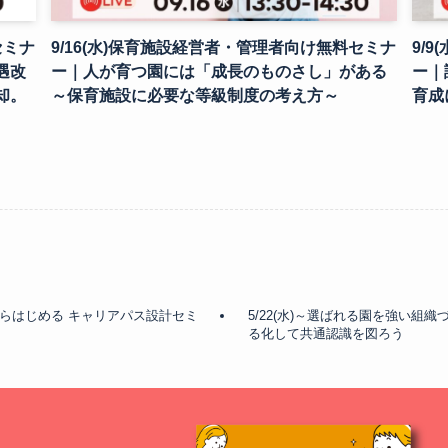
セミナ
9/16(水)保育施設経営者・管理者向け無料セミナ
9/
遇改
ー｜人が育つ園には「成長のものさし」がある
ー｜
却。
～保育施設に必要な等級制度の考え方～
育成
"からはじめる キャリアパス設計セミ
5/22(水)～選ばれる園を強い組
る化して共通認識を図ろう