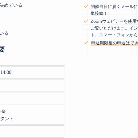
決めている
開催当日に届くメールに
単接続！
Zoomウェビナーを使
ご覧いただけます。イ
いる
ト、スマートフォンか
申込期限後の申込はで
要
14:00
杏奈
ルタント
者