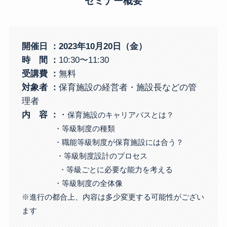
セミナー概要
開催日 ：2023年10月20日（金）
時 間 ：
10:30〜11:30
受講費
：
無料
対象者
：
保育施設の経営者・施設長などの管
理者
内 容 ：
・
保育施設のキャリアパスとは？
・等級制度の種類
・職能等級制度が保育施設には合う？
・等級制度設計のプロセス
・等級ごとに必要な能力を考える
・等級制度の全体像
※進行の都合上、内容は多少変更する可能性がござい
ます